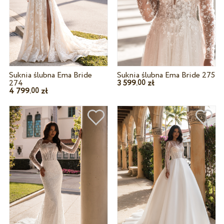
Suknia ślubna Ema Bride
Suknia ślubna Ema Bride 275
274
3 599.
zł
00
4 799.
zł
00