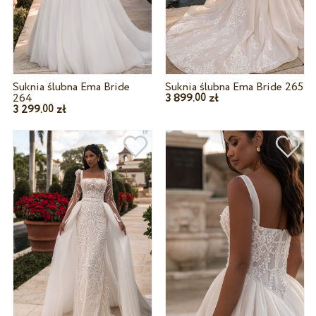
Suknia ślubna Ema Bride
Suknia ślubna Ema Bride 265
264
3 899.
zł
00
3 299.
zł
00