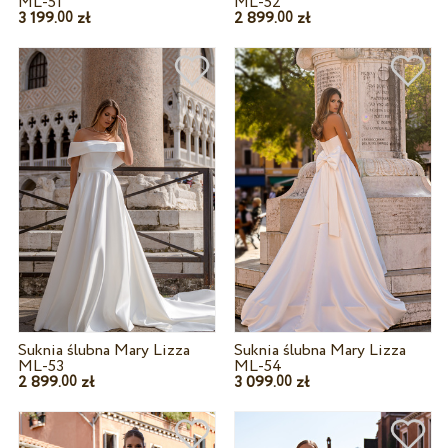
ML-51
ML-52
3 199.
zł
2 899.
zł
00
00
Suknia ślubna Mary Lizza
Suknia ślubna Mary Lizza
ML-53
ML-54
2 899.
zł
3 099.
zł
00
00