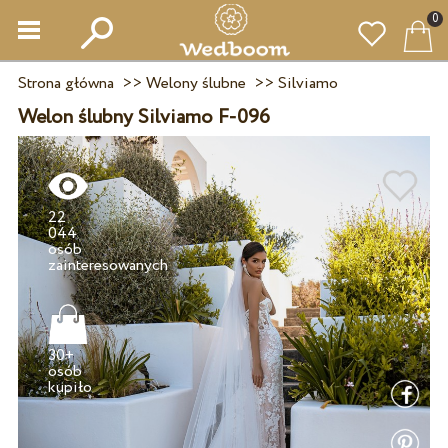
0
Strona główna
>>
Welony ślubne
>>
Silviamo
Welon ślubny Silviamo F-096
22
044
osób
30+
osób