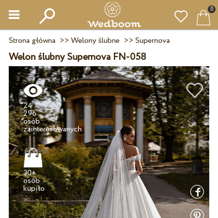
0
Strona główna
>>
Welony ślubne
>>
Supernova
Welon ślubny Supernova FN-058
24
296
osób
30+
osób