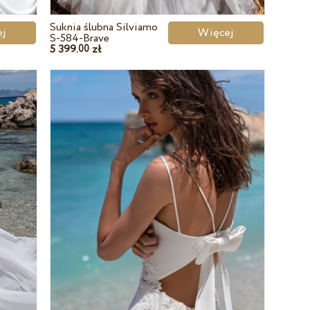
Suknia ślubna Silviamo
cej
Więcej
S-584-Brave
5 399.
zł
00