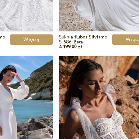
amo
Suknia ślubna Silviamo
Więcej
Wię
S-586-Beta
4 199.
zł
00