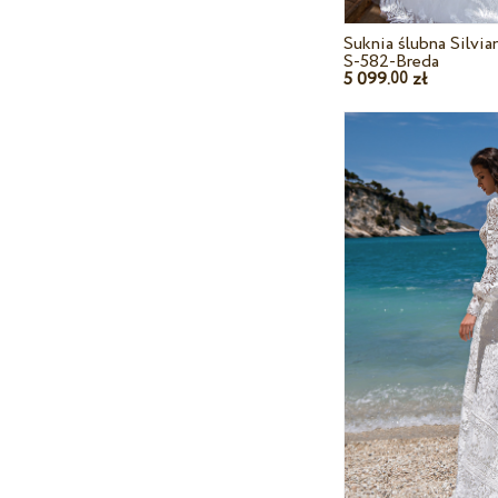
Suknia ślubna Silvi
S-582-Breda
5 099.
zł
00