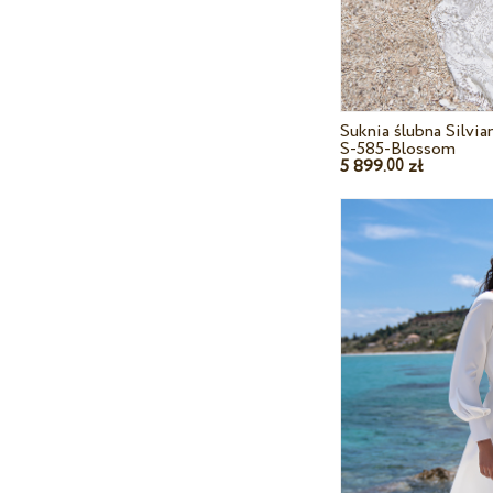
Suknia ślubna Silvi
S-585-Blossom
5 899.
zł
00