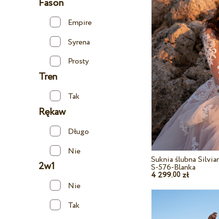
Fason
Empire
Syrena
Prosty
Tren
Tak
Rękaw
Długo
Nie
Suknia ślubna Silvi
2w1
S-576-Blanka
4 299.
zł
00
Nie
Tak