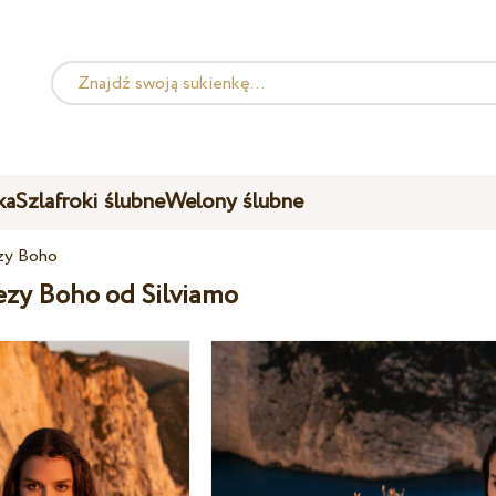
ka
Szlafroki ślubne
Welony ślubne
zy Boho
ezy Boho od Silviamo