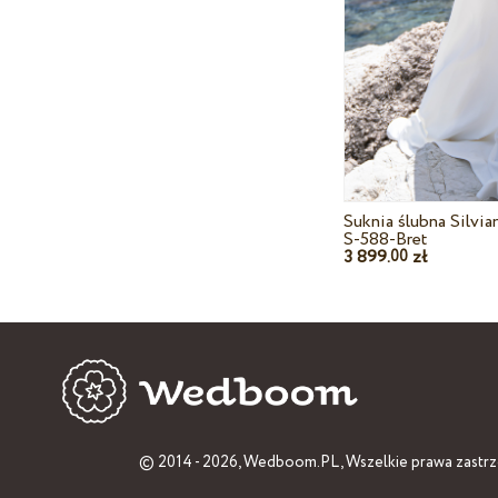
Suknia ślubna Silvi
S-588-Bret
3 899.
zł
00
© 2014 - 2026,
Wedboom.PL
, Wszelkie prawa zastr