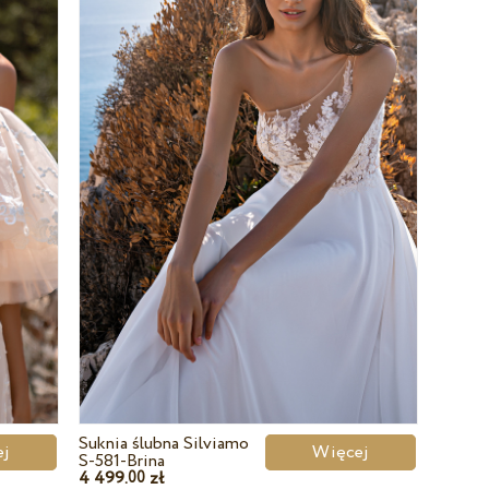
Suknia ślubna Silviamo
cej
Więcej
S-581-Brina
4 499.
zł
00