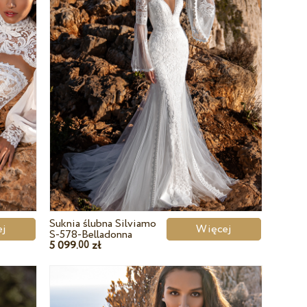
Suknia ślubna Silviamo
cej
Więcej
S-578-Belladonna
5 099.
zł
00