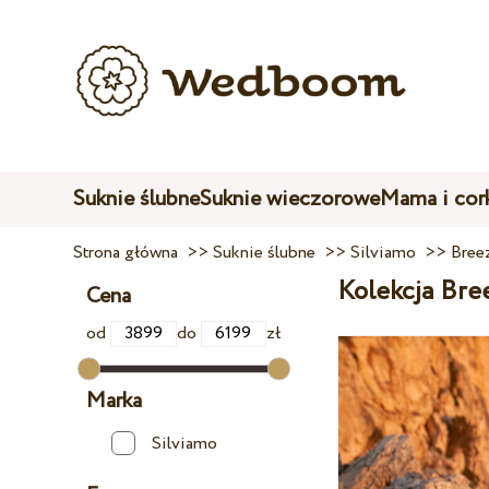
Suknie ślubne
Suknie wieczorowe
Mama i cor
Strona główna
>>
Suknie ślubne
>>
Silviamo
>>
Bree
Kolekcja Bre
Cena
od
do
zł
Marka
Silviamo