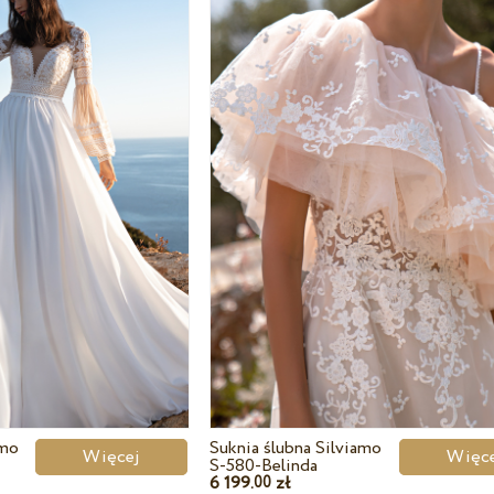
amo
Suknia ślubna Silviamo
Więcej
Wię
S-580-Belinda
6 199.
zł
00