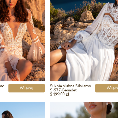
amo
Suknia ślubna Silviamo
Więcej
Wię
S-577-Benadet
5 199.
zł
00