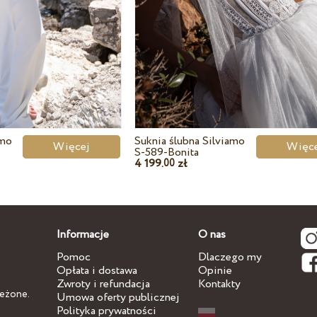
amo
Suknia ślubna Silviamo
Więcej
Wię
S-589-Bonita
4 199.
zł
00
Informacje
O nas
Pomoc
Dlaczego my
Opłata i dostawa
Opinie
Zwroty i refundacja
Kontakty
zeżone.
Umowa oferty publicznej
Polityka prywatności