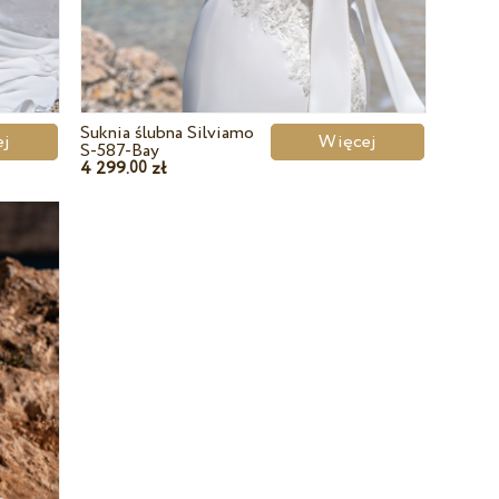
Suknia ślubna Silviamo
cej
Więcej
S-587-Bay
4 299.
zł
00