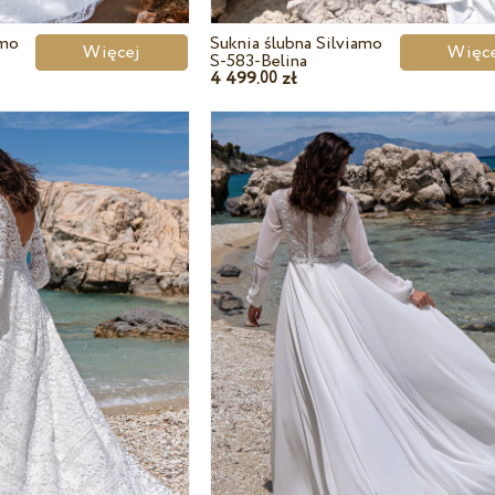
amo
Suknia ślubna Silviamo
Więcej
Wię
S-583-Belina
4 499.
zł
00