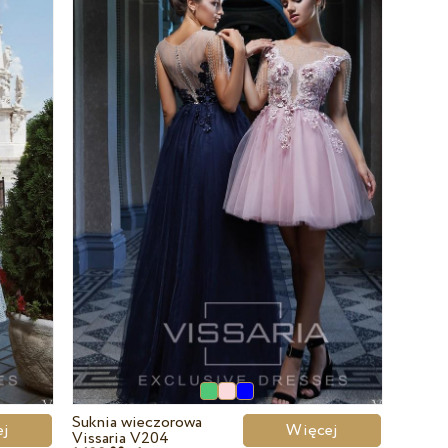
Suknia wieczorowa
cej
Więcej
Vissaria V204