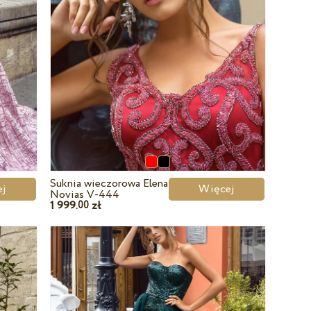
Suknia wieczorowa Elena
cej
Więcej
Novias V-444
1 999.
zł
00