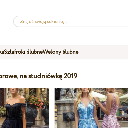
ka
Szlafroki ślubne
Welony ślubne
orowe, na studniówkę 2019