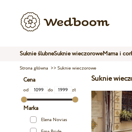
Suknie ślubne
Suknie wieczorowe
Mama i cor
Strona główna
>>
Suknie wieczorowe
Suknie wiecz
Cena
od
do
zł
Marka
Elena Novias
Ema Bride