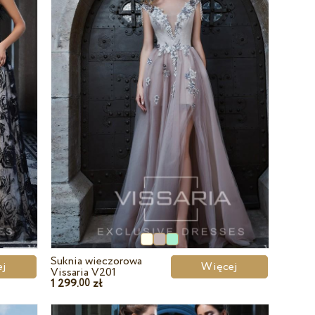
Suknia wieczorowa
cej
Więcej
Vissaria V201
1 299.
zł
00