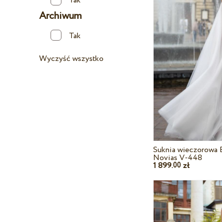
Tak
Archiwum
Tak
Wyczyść wszystko
Suknia wieczorowa 
Novias V-448
1 899.
zł
00