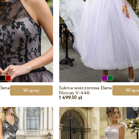
Elena
Suknia wieczorowa Elena
Więcej
Wię
Novias V-446
1 499.
zł
00