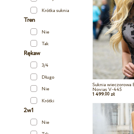
Krótka suknia
Tren
Nie
Tak
Rękaw
3/4
Długo
Suknia wieczorowa 
Nie
Novias V-445
1 499.
zł
00
Krótki
2w1
Nie