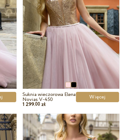
Suknia wieczorowa Elena
cej
Więcej
Novias V-450
1 299.
zł
00