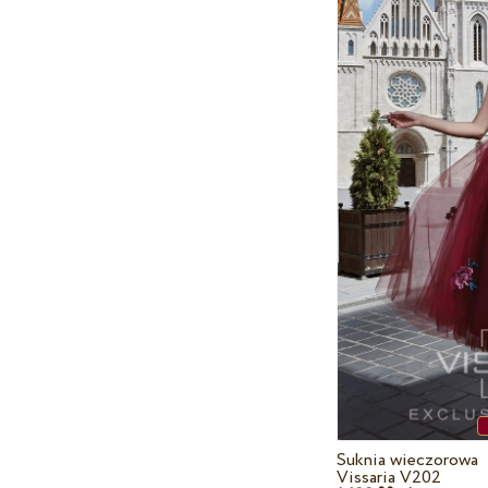
Suknia wieczorowa
Vissaria V202