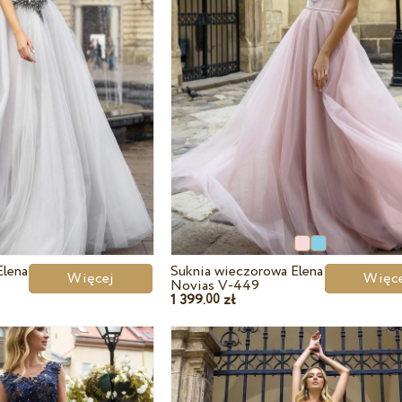
Elena
Suknia wieczorowa Elena
Więcej
Wię
Novias V-449
1 399.
zł
00