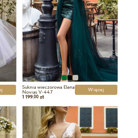
Suknia wieczorowa Elena
cej
Więcej
Novias V-447
1 199.
zł
00