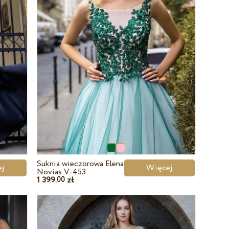
Suknia wieczorowa Elena
cej
Więcej
Novias V-453
1 399.
zł
00