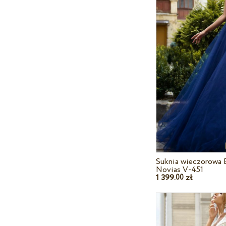
Suknia wieczorowa 
Novias V-451
1 399.
zł
00