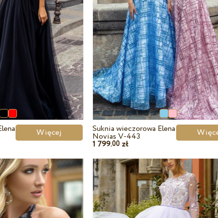
Elena
Suknia wieczorowa Elena
Więcej
Wię
Novias V-443
1 799.
zł
00