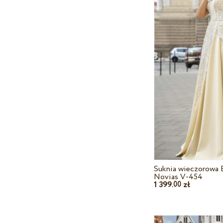
Suknia wieczorowa 
Novias V-454
1 399.
zł
00