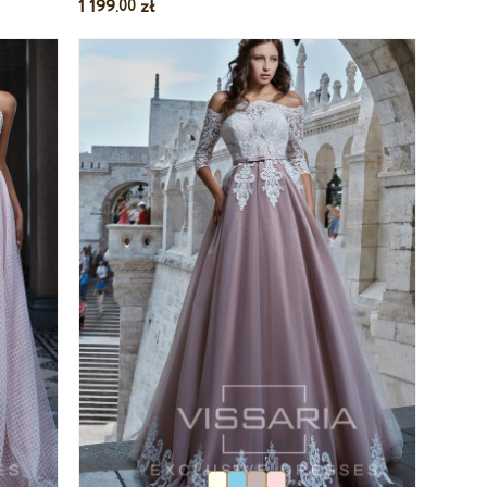
1 199.
zł
00