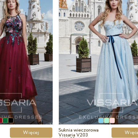
Suknia wieczorowa
Więcej
Wię
Vissaria V203