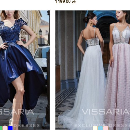
1 199.
zł
00