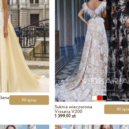
Elena
Więcej
Suknia wieczorowa
Wię
Vissaria V200
1 399.
zł
00