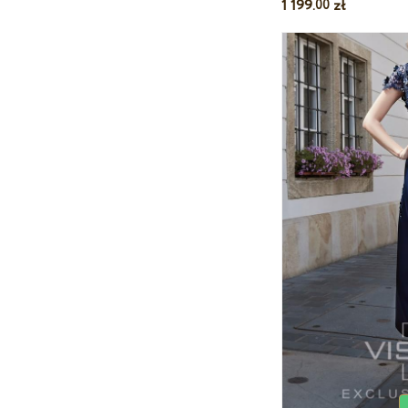
1 199.
zł
00