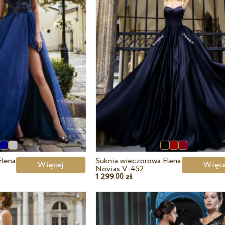
Elena
Suknia wieczorowa Elena
Więcej
Wię
Novias V-452
1 299.
zł
00