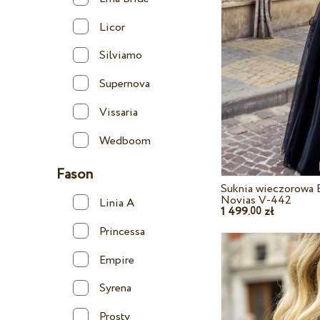
Licor
Silviamo
Supernova
Vissaria
Wedboom
Fason
Suknia wieczorowa 
Novias V-442
Linia A
1 499.
zł
00
Princessa
Empire
Syrena
Prosty