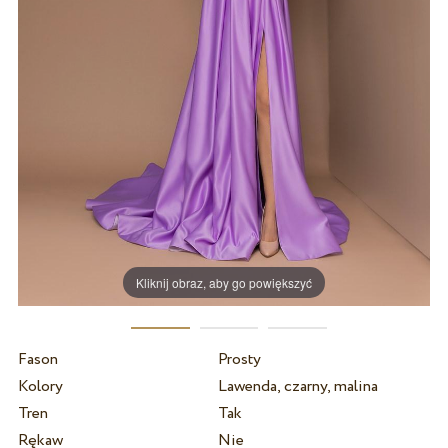
Kliknij obraz, aby go powiększyć
Fason
Prosty
Kolory
Lawenda, czarny, malina
Tren
Tak
Rękaw
Nie