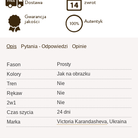
Dostawa
zwrot
Gwarancja
Autentyk
jakości
Opis
Pytania - Odpowiedzi
Opinie
Prosty
Fason
Jak na obrazku
Kolory
Nie
Tren
Nie
Rękaw
Nie
2w1
24 dni
Czas szycia
Victoria Karandasheva
, Ukraina
Marka