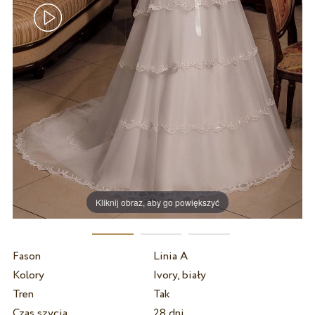
Kliknij obraz, aby go powiększyć
Fason
Linia A
Kolory
Ivory, biały
Tren
Tak
Czas szycia
28 dni