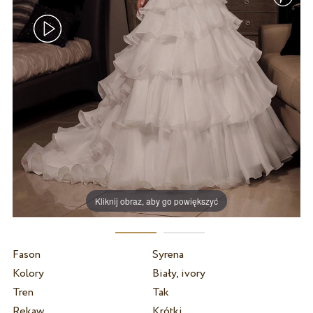
Kliknij obraz, aby go powiększyć
Fason
Syrena
Kolory
Biały, ivory
Tren
Tak
Rękaw
Krótki