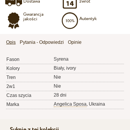
Dostawa
zwrot
Gwarancja
Autentyk
jakości
Opis
Pytania - Odpowiedzi
Opinie
Syrena
Fason
Biały, ivory
Kolory
Nie
Tren
Nie
2w1
28 dni
Czas szycia
Angelica Sposa
, Ukraina
Marka
Suknie z tej kolekcji