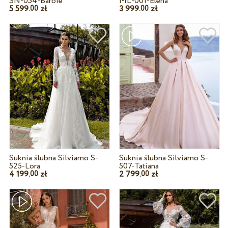
SN-054-Barbie
ML-001-Elena
5 599.
zł
3 999.
zł
00
00
Suknia ślubna Silviamo S-
Suknia ślubna Silviamo S-
525-Lora
507-Tatiana
4 199.
zł
2 799.
zł
00
00