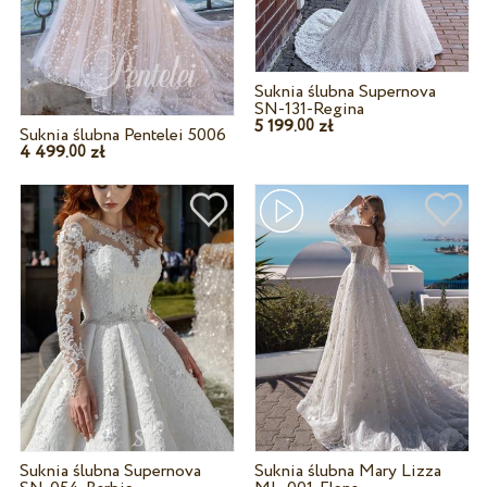
Suknia ślubna Supernova
SN-131-Regina
5 199.
zł
00
Suknia ślubna Pentelei 5006
4 499.
zł
00
Suknia ślubna Supernova
Suknia ślubna Mary Lizza