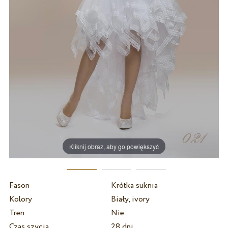
Kliknij obraz, aby go powiększyć
Fason
Krótka suknia
Kolory
Biały, ivory
Tren
Nie
Czas szycia
28 dni