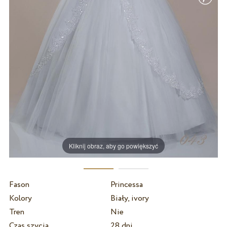
Kliknij obraz, aby go powiększyć
Fason
Princessa
Kolory
Biały, ivory
Tren
Nie
Czas szycia
28 dni