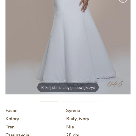
Kliknij obraz, aby go powiększyć
Fason
Syrena
Kolory
Biały, ivory
Tren
Nie
Czas szycia
28 dni