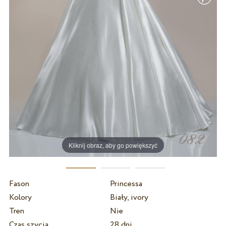
Kliknij obraz, aby go powiększyć
Fason
Princessa
Kolory
Biały, ivory
Tren
Nie
Czas szycia
28 dni