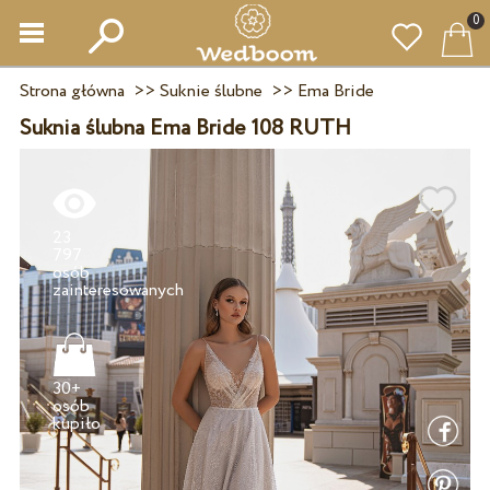
0
Strona główna
>>
Suknie ślubne
>>
Ema Bride
Suknia ślubna Ema Bride 108 RUTH
23
797
osób
30+
osób