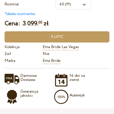
Rozmiar
Tabela rozmiarów
Cena:
3 099.
zł
00
Kolekcja
Ema Bride Las Vegas
2w1
Nie
Marka
Ema Bride
Darmowa
14 dni na
Dostawa
zwrot
Gwarancja
Autentyk
jakości