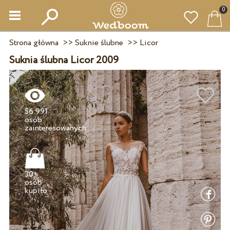
0
Strona główna
>>
Suknie ślubne
>>
Licor
Suknia ślubna Licor 2009
56 991
osób
30+
osób