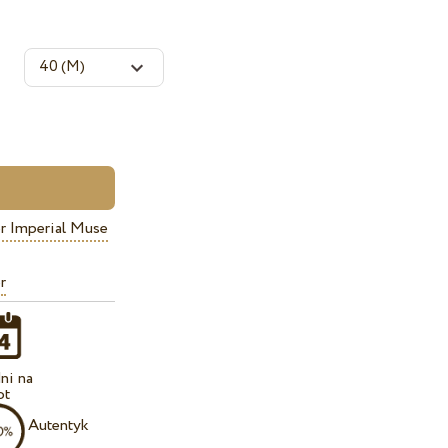
r Imperial Muse
r
ni na
ot
Autentyk