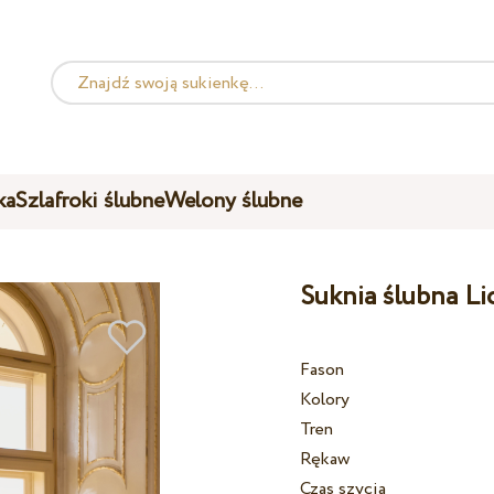
ka
Szlafroki ślubne
Welony ślubne
Suknia ślubna Li
Fason
Kolory
Tren
Rękaw
Czas szycia