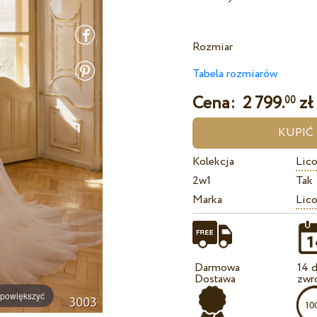
Rozmiar
Tabela rozmiarów
Cena:
2 799.
zł
00
Kolekcja
Lico
2w1
Tak
Marka
Lico
Darmowa
14 d
Dostawa
zwr
 powiększyć