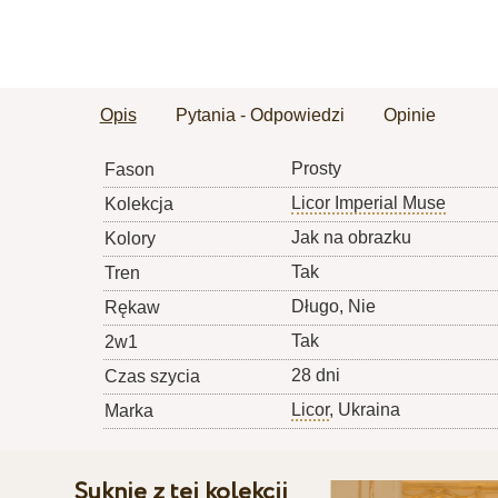
Opis
Pytania - Odpowiedzi
Opinie
Prosty
Fason
Licor Imperial Muse
Kolekcja
Jak na obrazku
Kolory
Tak
Tren
Długo, Nie
Rękaw
Tak
2w1
28 dni
Czas szycia
Licor
, Ukraina
Marka
Suknie z tej kolekcji