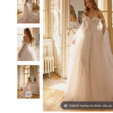
20+
osób
Najedź myszą na obraz, aby go