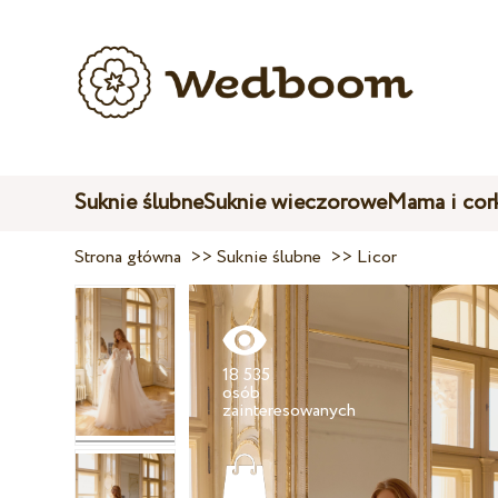
Suknie ślubne
Suknie wieczorowe
Mama i cor
Strona główna
>>
Suknie ślubne
>>
Licor
18 535
osób