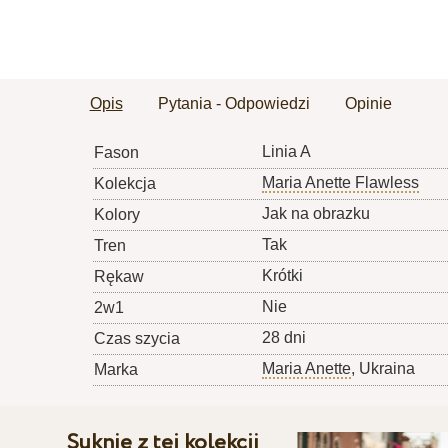
Opis
Pytania - Odpowiedzi
Opinie
Linia A
Fason
Maria Anette Flawless
Kolekcja
Jak na obrazku
Kolory
Tak
Tren
Krótki
Rękaw
Nie
2w1
28 dni
Czas szycia
Maria Anette
, Ukraina
Marka
Suknie z tej kolekcji