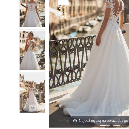
30+
osób
Najedź myszą na obraz, aby go