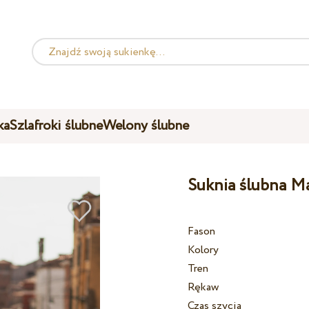
ka
Szlafroki ślubne
Welony ślubne
Suknia ślubna M
Fason
Kolory
Tren
Rękaw
Czas szycia