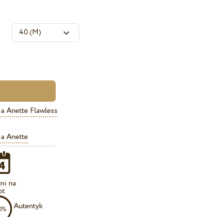
a Anette Flawless
a Anette
ni na
ot
Autentyk