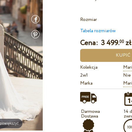
Rozmiar
Tabela rozmiarów
Cena:
3 499.
zł
00
Kolekcja
Mari
2w1
Nie
Marka
Mari
Darmowa
14 d
Dostawa
zwr
 powiększyć