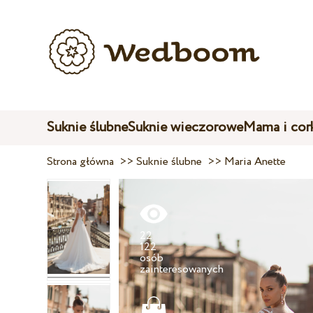
Suknie ślubne
Suknie wieczorowe
Mama i cor
Strona główna
>>
Suknie ślubne
>>
Maria Anette
22
122
osób