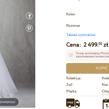
Kolor
Rozmiar
Tabela rozmiarów
Cena:
2 499.
zł
00
Towar archiwalny. Możli
zamówieniem koniecznie
Kolekcja
Kole
2w1
Nie
Marka
Onl
 powiększyć