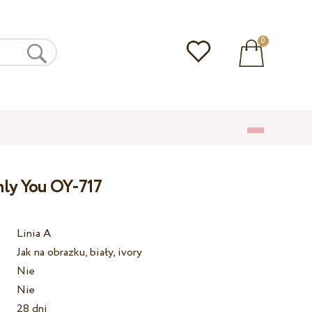
0
nly You OY-717
Linia A
Jak na obrazku, biały, ivory
Nie
Nie
28 dni