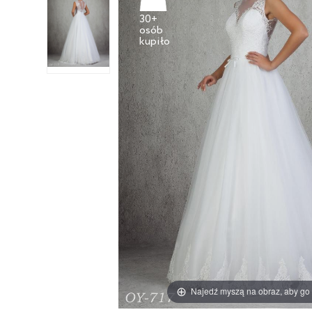
30+
osób
Najedź myszą na obraz, aby go