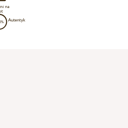
ni na
ot
Autentyk