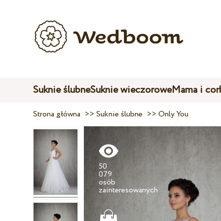
Suknie ślubne
Suknie wieczorowe
Mama i cor
Strona główna
>>
Suknie ślubne
>>
Only You
50
079
osób