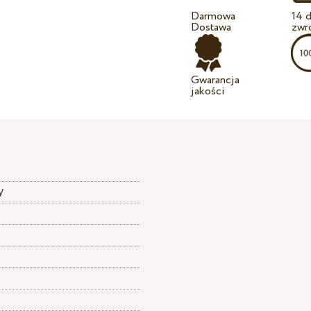
Darmowa
14 d
Dostawa
zwr
Gwarancja
jakości
y