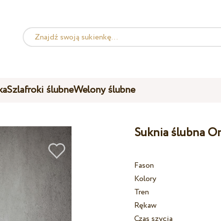
ka
Szlafroki ślubne
Welony ślubne
Suknia ślubna O
Fason
Kolory
Tren
Rękaw
Czas szycia