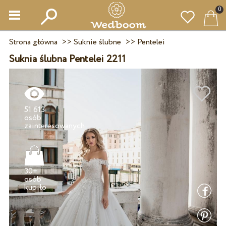
0
Strona główna
>>
Suknie ślubne
>>
Pentelei
Suknia ślubna Pentelei 2211
51 613
osób
30+
osób