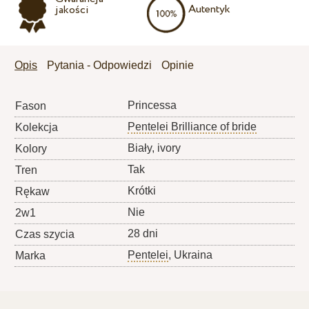
Autentyk
jakości
Opis
Pytania - Odpowiedzi
Opinie
Princessa
Fason
Pentelei Brilliance of bride
Kolekcja
Biały, ivory
Kolory
Tak
Tren
Krótki
Rękaw
Nie
2w1
28 dni
Czas szycia
Pentelei
, Ukraina
Marka