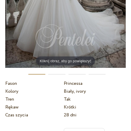
Kliknij obraz, aby go powiększyć
Fason
Princessa
Kolory
Biały, ivory
Tren
Tak
Rękaw
Krótki
Czas szycia
28 dni