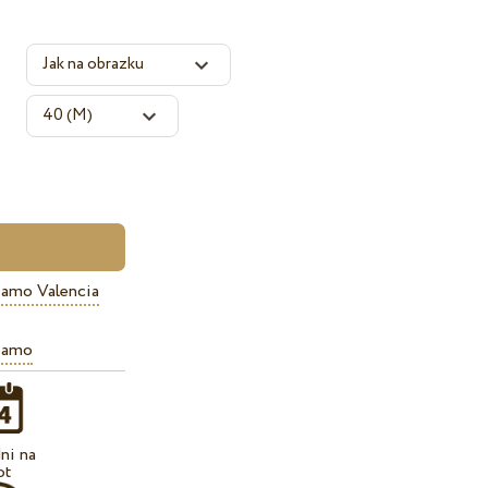
iamo Valencia
iamo
ni na
ot