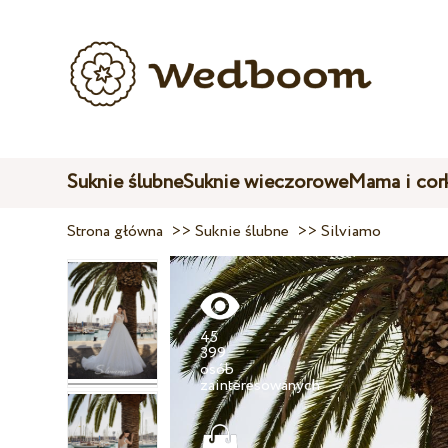
Suknie ślubne
Suknie wieczorowe
Mama i cor
Strona główna
>>
Suknie ślubne
>>
Silviamo
45
399
osób