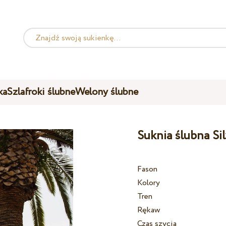
ka
Szlafroki ślubne
Welony ślubne
Suknia ślubna Si
Fason
Kolory
Tren
Rękaw
Czas szycia