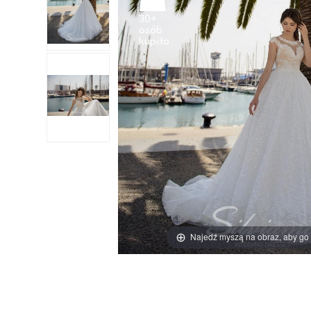
30+
osób
Najedź myszą na obraz, aby go