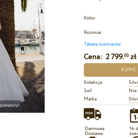
Kolor
Rozmiar
Tabela rozmiarów
Cena:
2 799.
zł
00
Kolekcja
Silv
2w1
Nie
Marka
Silv
 powiększyć
Darmowa
14 d
Dostawa
zwr