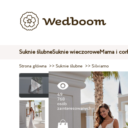
Suknie ślubne
Suknie wieczorowe
Mama i cor
Strona główna
>>
Suknie ślubne
>>
Silviamo
49
768
osób