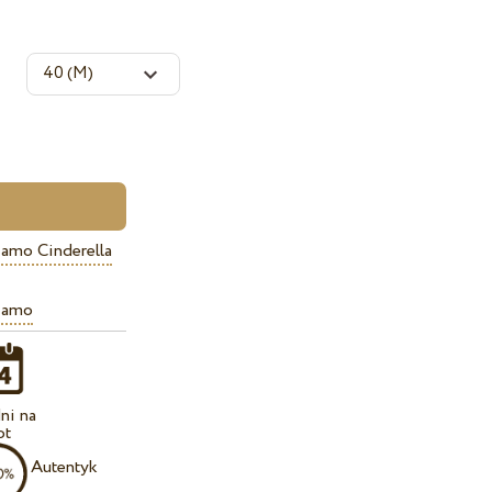
iamo Cinderella
iamo
ni na
ot
Autentyk