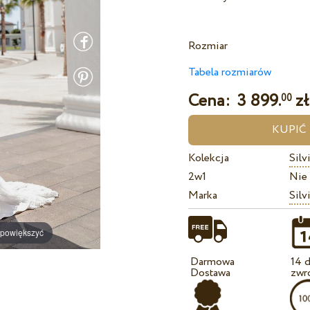
Rozmiar
Tabela rozmiarów
Cena:
3 899.
zł
00
Kolekcja
Silv
2w1
Nie
Marka
Silv
 powiększyć
Darmowa
14 d
Dostawa
zwr