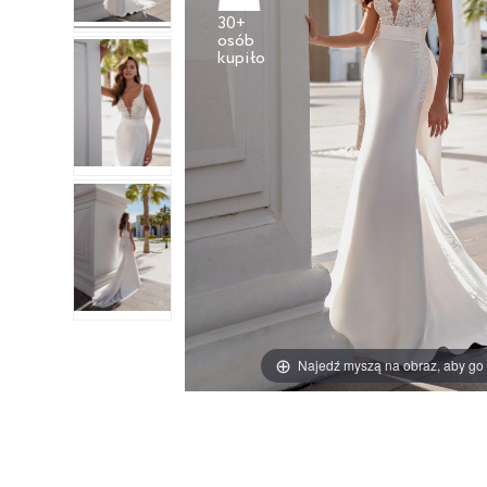
30+
osób
Najedź myszą na obraz, aby go