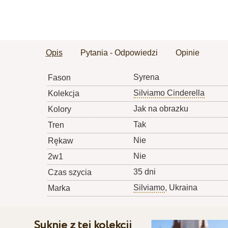
Opis
Pytania - Odpowiedzi
Opinie
Syrena
Fason
Silviamo Cinderella
Kolekcja
Jak na obrazku
Kolory
Tak
Tren
Nie
Rękaw
Nie
2w1
35 dni
Czas szycia
Silviamo
, Ukraina
Marka
Suknie z tej kolekcji