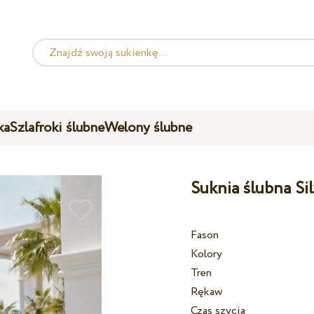
ka
Szlafroki ślubne
Welony ślubne
Suknia ślubna Si
Fason
Kolory
Tren
Rękaw
Czas szycia