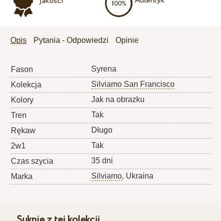
Autentyk
jakości
Opis
Pytania - Odpowiedzi
Opinie
Syrena
Fason
Silviamo San Francisco
Kolekcja
Jak na obrazku
Kolory
Tak
Tren
Długo
Rękaw
Tak
2w1
35 dni
Czas szycia
Silviamo
, Ukraina
Marka
Suknie z tej kolekcji