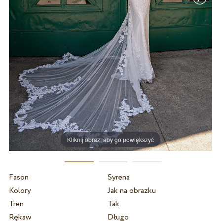
Kliknij obraz, aby go powiększyć
Fason
Syrena
Kolory
Jak na obrazku
Tren
Tak
Rękaw
Długo