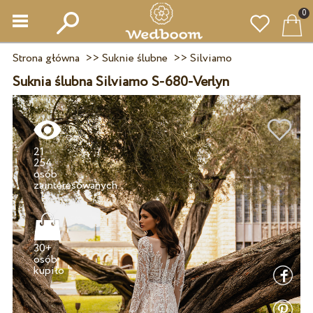
0
Strona główna
>>
Suknie ślubne
>>
Silviamo
Suknia ślubna Silviamo S-680-Verlyn
21
254
osób
30+
osób