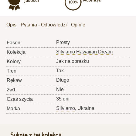
Autentyk
jakości
Opis
Pytania - Odpowiedzi
Opinie
Prosty
Fason
Silviamo Hawaiian Dream
Kolekcja
Jak na obrazku
Kolory
Tak
Tren
Długo
Rękaw
Nie
2w1
35 dni
Czas szycia
Silviamo
, Ukraina
Marka
Suknie z tej kolekcji