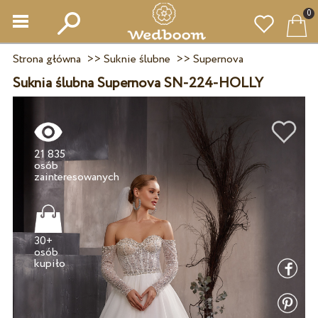
0
Strona główna
>>
Suknie ślubne
>>
Supernova
Suknia ślubna Supernova SN-224-HOLLY
21 835
osób
30+
osób