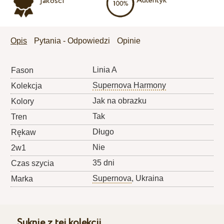
Autentyk
jakości
Opis
Pytania - Odpowiedzi
Opinie
Linia A
Fason
Supernova Harmony
Kolekcja
Jak na obrazku
Kolory
Tak
Tren
Długo
Rękaw
Nie
2w1
35 dni
Czas szycia
Supernova
, Ukraina
Marka
Suknie z tej kolekcji