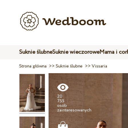
Suknie ślubne
Suknie wieczorowe
Mama i cor
Strona główna
>>
Suknie ślubne
>>
Vissaria
20
755
osób