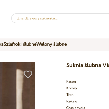
ka
Szlafroki ślubne
Welony ślubne
Suknia ślubna Vi
Fason
Kolory
Tren
Rękaw
Czas szycia