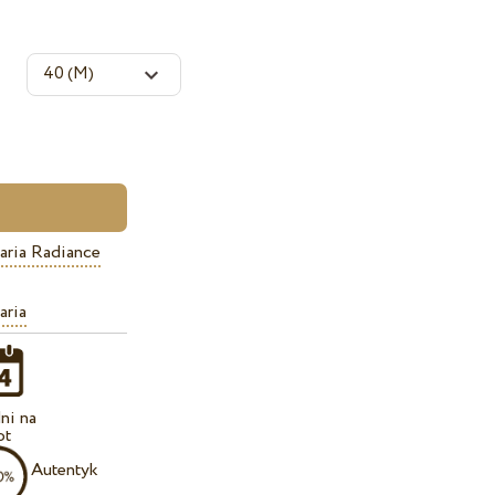
aria Radiance
aria
ni na
ot
Autentyk