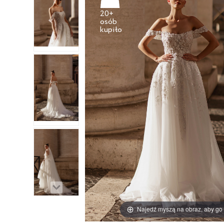
20+
osób
Najedź myszą na obraz, aby go