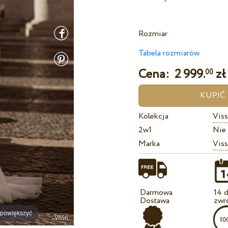
Rozmiar
Tabela rozmiarów
Cena:
2 999.
zł
00
Kolekcja
Viss
2w1
Nie
Marka
Viss
Darmowa
14 d
Dostawa
zwr
 powiększyć