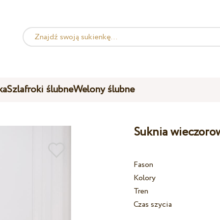
ka
Szlafroki ślubne
Welony ślubne
Suknia wieczoro
Fason
Kolory
Tren
Czas szycia