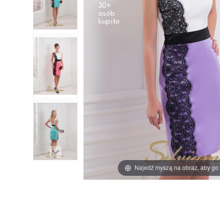
30+
osób
Najedź myszą na obraz, aby go