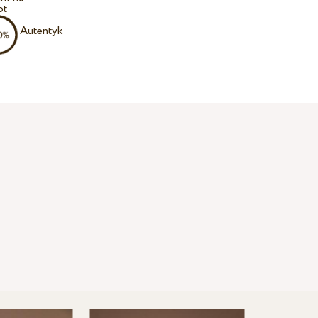
ot
Autentyk