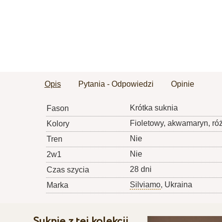
Opis
Pytania - Odpowiedzi
Opinie
Krótka suknia
Fason
Fioletowy, akwamaryn, ró
Kolory
Nie
Tren
Nie
2w1
28 dni
Czas szycia
Silviamo
, Ukraina
Marka
Suknie z tej kolekcji