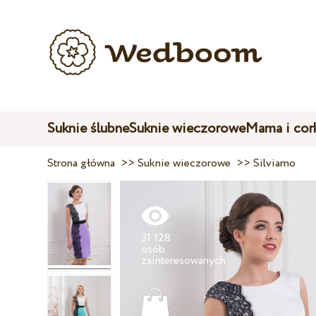
Suknie ślubne
Suknie wieczorowe
Mama i cor
Strona główna
>>
Suknie wieczorowe
>>
Silviamo
31 128
osób