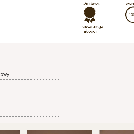
Dostawa
zwr
Gwarancja
jakości
żowy