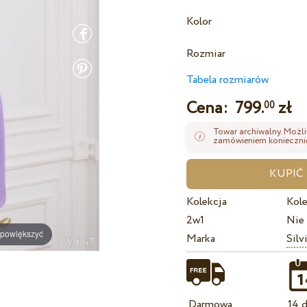
Kolor
Rozmiar
Tabela rozmiarów
Cena:
799.
zł
00
Towar archiwalny. Możli
zamówieniem koniecznie
Kolekcja
Kole
2w1
Nie
 powiększyć
Marka
Silv
Darmowa
14 d