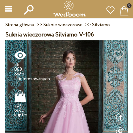
0
Strona główna
>>
Suknie wieczorowe
>>
Silviamo
Suknia wieczorowa Silviamo V-106
28
883
osób
30+
osób