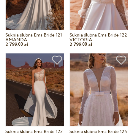
Suknia ślubna Ema Bride 121
Suknia ślubna Ema Bride 122
AMANDA
VICTORIA
2 799.
zł
2 799.
zł
00
00
Suknia ślubna Ema Bride 123
Suknia ślubna Ema Bride 124