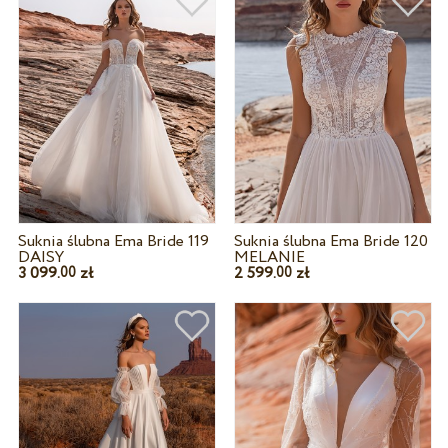
Suknia ślubna Ema Bride 119
Suknia ślubna Ema Bride 120
DAISY
MELANIE
3 099.
zł
2 599.
zł
00
00