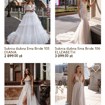
Suknia ślubna Ema Bride 105
Suknia ślubna Ema Bride 106
DIANA
ELIZABETH
2 899.
zł
3 099.
zł
00
00