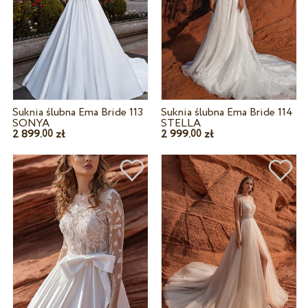
Suknia ślubna Ema Bride 113
Suknia ślubna Ema Bride 114
SONYA
STELLA
2 899.
zł
2 999.
zł
00
00