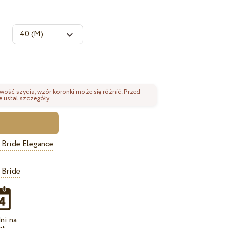
wość szycia, wzór koronki może się różnić. Przed
 ustal szczegóły.
Bride Elegance
 Bride
ni na