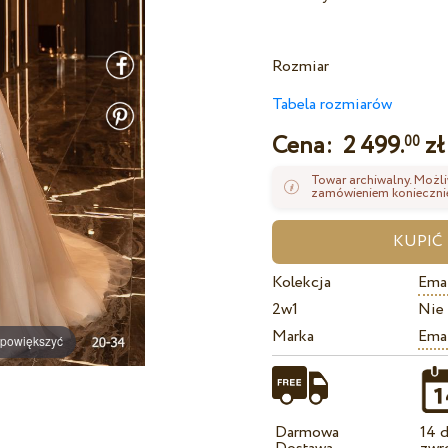
Rozmiar
Tabela rozmiarów
Cena:
2 499.
zł
00
Towar archiwalny. Możli
zamówieniem koniecznie
Kolekcja
Ema 
2w1
Nie
Marka
Ema
 powiększyć
Darmowa
14 d