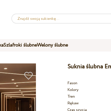
ka
Szlafroki ślubne
Welony ślubne
Suknia ślubna E
Fason
Kolory
Tren
Rękaw
Czas szycia