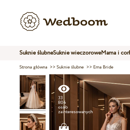
Suknie ślubne
Suknie wieczorowe
Mama i cor
Strona główna
>>
Suknie ślubne
>>
Ema Bride
33
804
osób