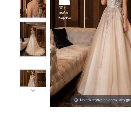
30+
osób
Najedź myszą na obraz, aby go