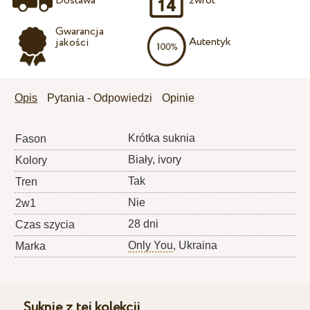
Dostawa
zwrot
Gwarancja
Autentyk
jakości
Opis
Pytania - Odpowiedzi
Opinie
Krótka suknia
Fason
Biały, ivory
Kolory
Tak
Tren
Nie
2w1
28 dni
Czas szycia
Only You
, Ukraina
Marka
Suknie z tej kolekcji