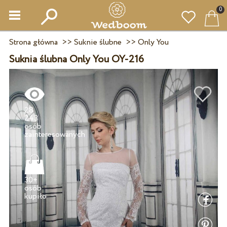
0
Strona główna
>>
Suknie ślubne
>>
Only You
Suknia ślubna Only You OY-216
28
243
osób
30+
osób