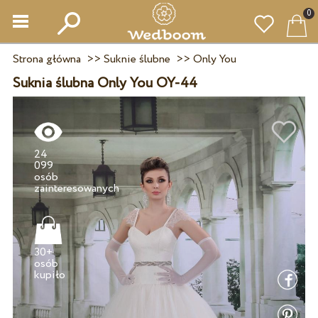
0
Strona główna
>>
Suknie ślubne
>>
Only You
Suknia ślubna Only You OY-44
24
099
osób
30+
osób