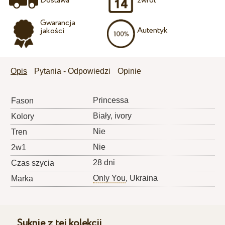
Dostawa
zwrot
Gwarancja
Autentyk
jakości
Opis
Pytania - Odpowiedzi
Opinie
Princessa
Fason
Biały, ivory
Kolory
Nie
Tren
Nie
2w1
28 dni
Czas szycia
Only You
, Ukraina
Marka
Suknie z tej kolekcji