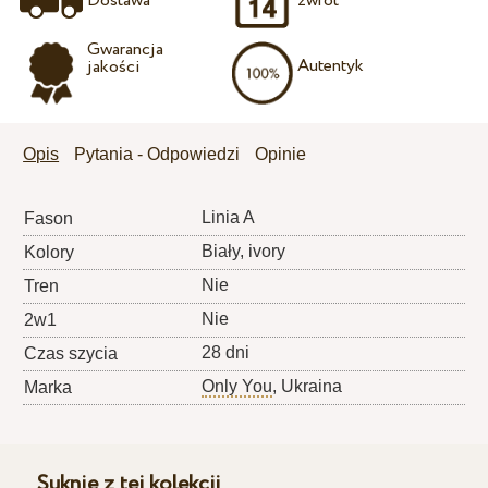
Dostawa
zwrot
Gwarancja
Autentyk
jakości
Opis
Pytania - Odpowiedzi
Opinie
Linia A
Fason
Biały, ivory
Kolory
Nie
Tren
Nie
2w1
28 dni
Czas szycia
Only You
, Ukraina
Marka
Suknie z tej kolekcji