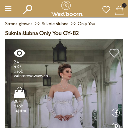
0
Strona główna
>>
Suknie ślubne
>>
Only You
Suknia ślubna Only You OY-82
24
437
osób
30+
osób