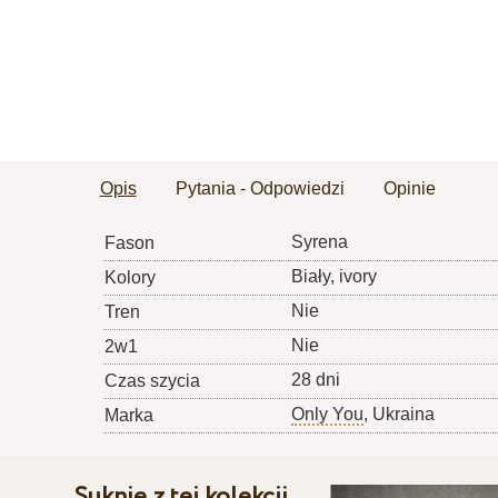
Opis
Pytania - Odpowiedzi
Opinie
Syrena
Fason
Biały, ivory
Kolory
Nie
Tren
Nie
2w1
28 dni
Czas szycia
Only You
, Ukraina
Marka
Suknie z tej kolekcji