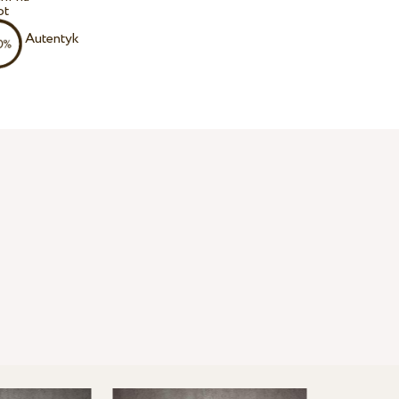
ot
Autentyk