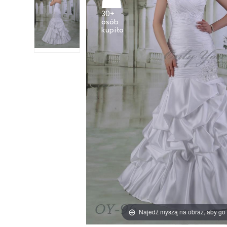
30+
osób
Najedź myszą na obraz, aby go