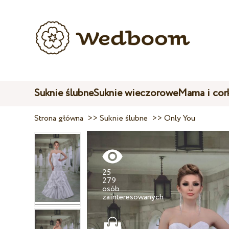
Suknie ślubne
Suknie wieczorowe
Mama i cor
Strona główna
>>
Suknie ślubne
>>
Only You
25
279
osób