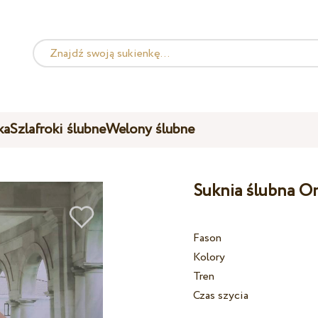
ka
Szlafroki ślubne
Welony ślubne
Suknia ślubna O
Fason
Kolory
Tren
Czas szycia