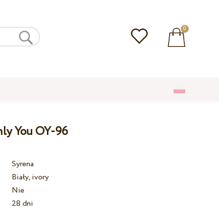
0
nly You OY-96
Syrena
Biały, ivory
Nie
28 dni