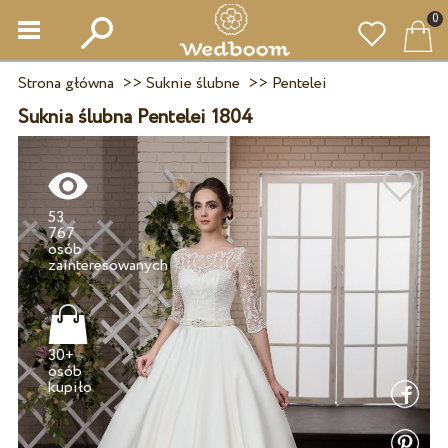
0
Strona główna
>>
Suknie ślubne
>>
Pentelei
Suknia ślubna Pentelei 1804
53
767
osób
30+
osób