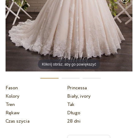
Kliknij obraz, aby go powiększyć
Fason
Princessa
Kolory
Biały, ivory
Tren
Tak
Rękaw
Długo
Czas szycia
28 dni