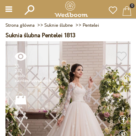
0
Strona główna
>>
Suknie ślubne
>>
Pentelei
Suknia ślubna Pentelei 1813
55
232
osób
30+
osób