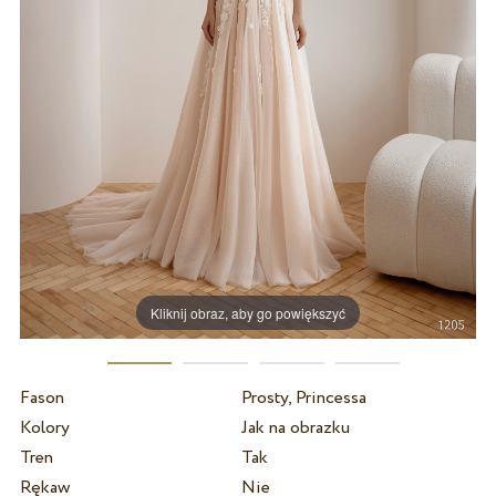
Kliknij obraz, aby go powiększyć
Fason
Prosty, Princessa
Kolory
Jak na obrazku
Tren
Tak
Rękaw
Nie