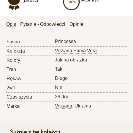
Autentyk
jakości
Opis
Pytania - Odpowiedzi
Opinie
Princessa
Fason
Vissaria Prima Vera
Kolekcja
Jak na obrazku
Kolory
Tak
Tren
Długo
Rękaw
Nie
2w1
28 dni
Czas szycia
Vissaria
, Ukraina
Marka
Suknie z tej kolekcji