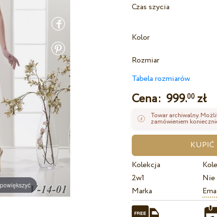
Czas szycia
Kolor
Rozmiar
Tabela rozmiarów
Cena:
999.
zł
00
Towar archiwalny. Możli
zamówieniem koniecznie
Kolekcja
Kole
2w1
Nie
 powiększyć
Marka
Ema