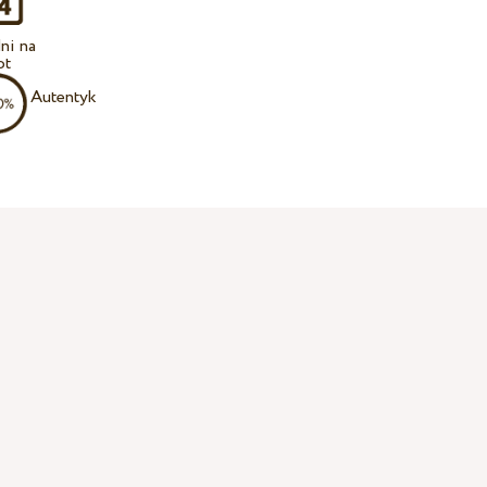
ni na
ot
Autentyk