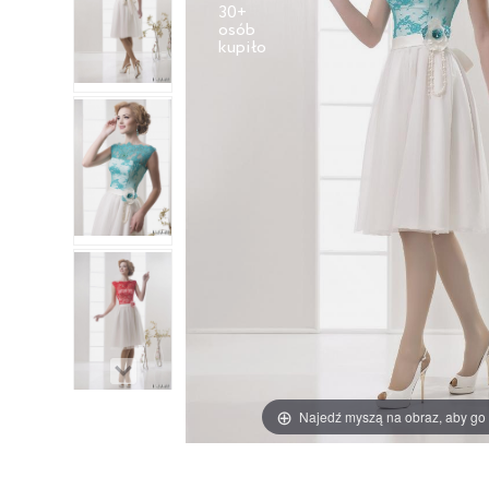
30+
osób
Najedź myszą na obraz, aby go