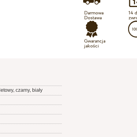
Darmowa
14 d
Dostawa
zwr
Gwarancja
jakości
etowy, czarny, biały