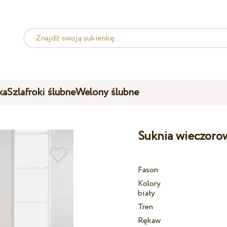
ka
Szlafroki ślubne
Welony ślubne
Suknia wieczoro
Fason
Kolory
biały
Tren
Rękaw