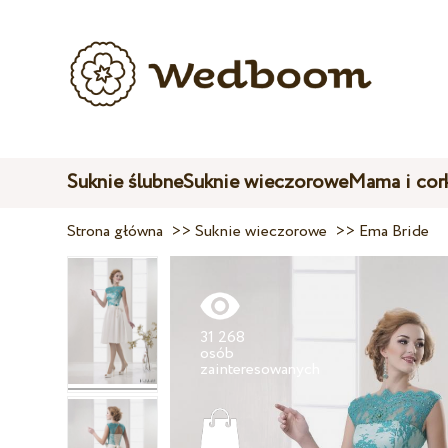
Suknie ślubne
Suknie wieczorowe
Mama i cor
Strona główna
>>
Suknie wieczorowe
>>
Ema Bride
31 268
osób