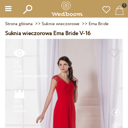
0
Strona główna
>>
Suknie wieczorowe
>>
Ema Bride
Suknia wieczorowa Ema Bride V-16
28
776
osób
30+
osób