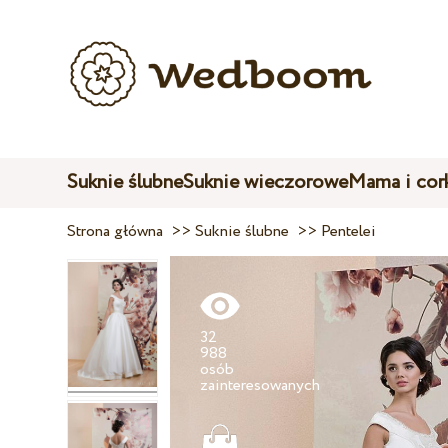
Suknie ślubne
Suknie wieczorowe
Mama i cor
Strona główna
>>
Suknie ślubne
>>
Pentelei
32
988
osób