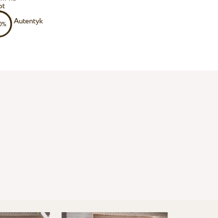
ot
Autentyk