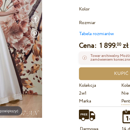
Kolor
Rozmiar
Tabela rozmiarów
Cena:
1 899.
zł
00
Towar archiwalny. Możli
zamówieniem koniecznie
Kolekcja
Kole
2w1
Nie
Marka
Pent
 powiększyć
Darmowa
14 d