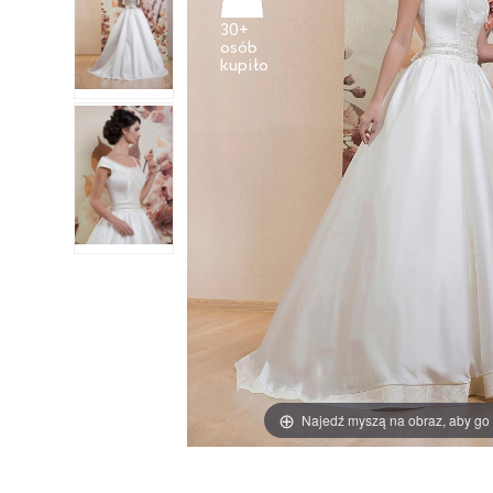
30+
osób
Najedź myszą na obraz, aby go