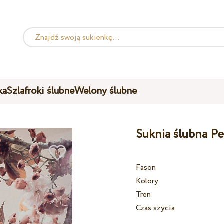
ka
Szlafroki ślubne
Welony ślubne
Suknia ślubna P
Fason
Kolory
Tren
Czas szycia