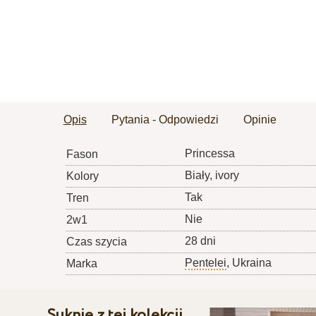
Opis
Pytania - Odpowiedzi
Opinie
Princessa
Fason
Biały, ivory
Kolory
Tak
Tren
Nie
2w1
28 dni
Czas szycia
Pentelei
, Ukraina
Marka
Suknie z tej kolekcji