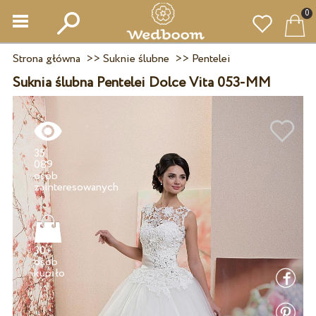
0
Strona główna
>>
Suknie ślubne
>>
Pentelei
Suknia ślubna Pentelei Dolce Vita 053-MM
35
089
osób
30+
osób