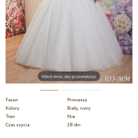
Kliknij obraz, aby go powiększyć
Fason
Princessa
Kolory
Biały, ivory
Tren
Nie
Czas szycia
28 dni