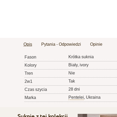
Opis
Pytania - Odpowiedzi
Opinie
Krótka suknia
Fason
Biały, ivory
Kolory
Nie
Tren
Tak
2w1
28 dni
Czas szycia
Pentelei
, Ukraina
Marka
Suknie z tej kolekcji