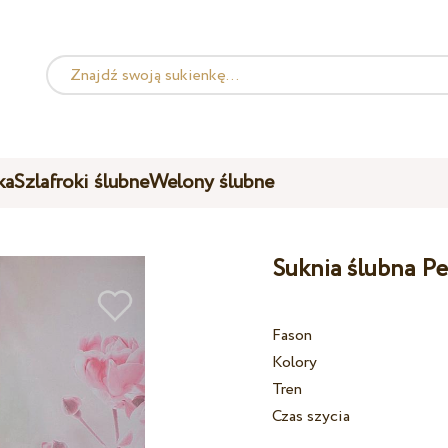
ka
Szlafroki ślubne
Welony ślubne
Suknia ślubna Pe
Fason
Kolory
Tren
Czas szycia