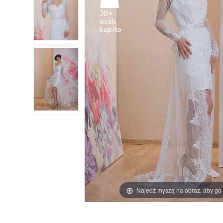
30+
osób
Najedź myszą na obraz, aby go