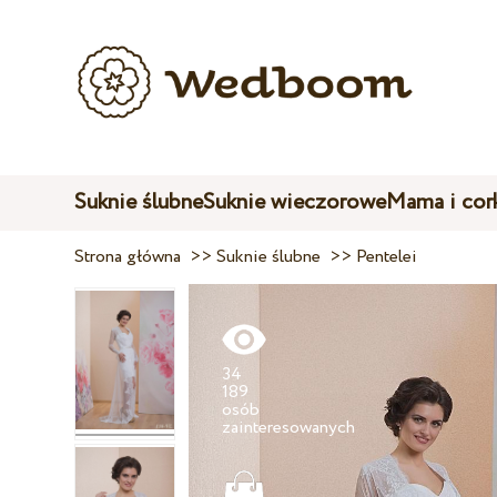
Suknie ślubne
Suknie wieczorowe
Mama i cor
Strona główna
>>
Suknie ślubne
>>
Pentelei
34
189
osób