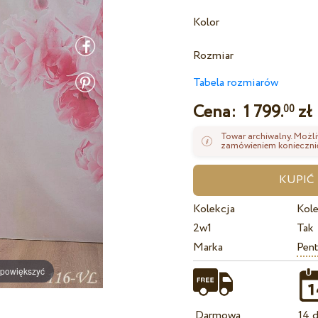
Kolor
Rozmiar
Tabela rozmiarów
Cena:
1 799.
zł
00
Towar archiwalny. Możli
zamówieniem koniecznie
Kolekcja
Kole
2w1
Tak
Marka
Pent
 powiększyć
Darmowa
14 d