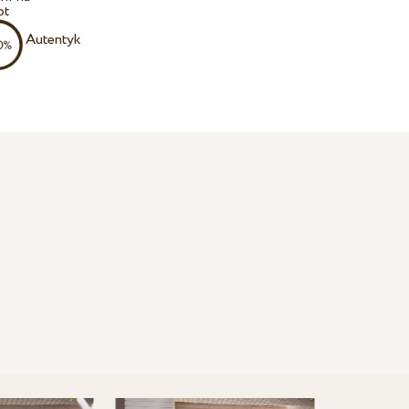
ot
Autentyk