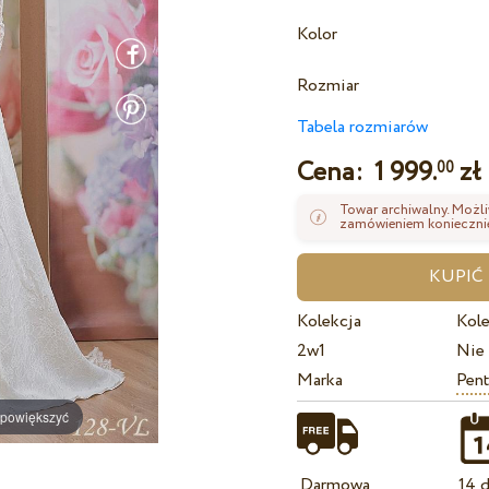
Kolor
Rozmiar
Tabela rozmiarów
Cena:
1 999.
zł
00
Towar archiwalny. Możli
zamówieniem koniecznie
Kolekcja
Kole
2w1
Nie
Marka
Pent
 powiększyć
Darmowa
14 d