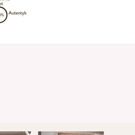
ot
Autentyk