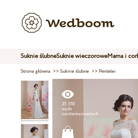
Suknie ślubne
Suknie wieczorowe
Mama i cor
Strona główna
>>
Suknie ślubne
>>
Pentelei
35 318
osób