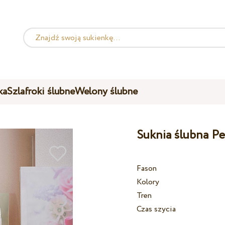
ka
Szlafroki ślubne
Welony ślubne
Suknia ślubna Pe
Fason
Kolory
Tren
Czas szycia