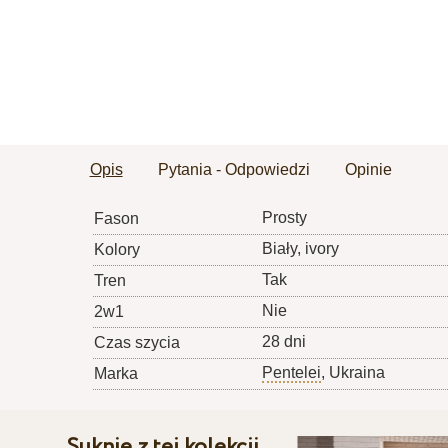
Opis
Pytania - Odpowiedzi
Opinie
Prosty
Fason
Biały, ivory
Kolory
Tak
Tren
Nie
2w1
28 dni
Czas szycia
Pentelei
, Ukraina
Marka
Suknie z tej kolekcji