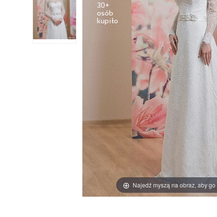
30+
osób
Najedź myszą na obraz, aby go