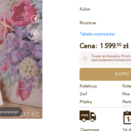
Kolor
Rozmiar
Tabela rozmiarów
Cena:
1 599.
zł
00
Towar archiwalny. Możli
zamówieniem koniecznie
Kolekcja
Kole
2w1
Nie
Marka
Pent
 powiększyć
Darmowa
14 d