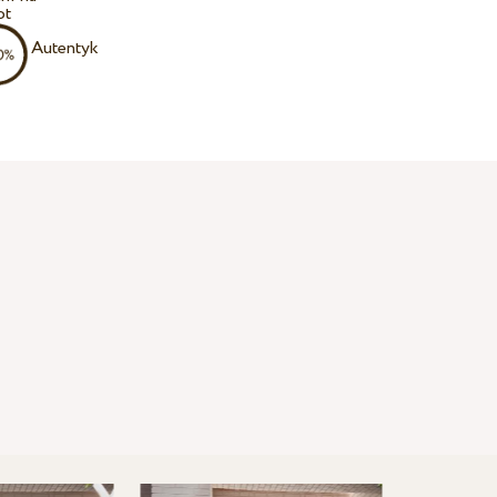
ot
Autentyk