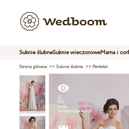
Suknie ślubne
Suknie wieczorowe
Mama i cor
Strona główna
>>
Suknie ślubne
>>
Pentelei
33
052
osób