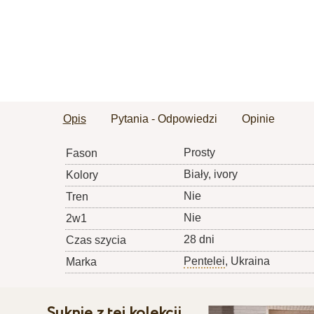
Opis
Pytania - Odpowiedzi
Opinie
Prosty
Fason
Biały, ivory
Kolory
Nie
Tren
Nie
2w1
28 dni
Czas szycia
Pentelei
, Ukraina
Marka
Suknie z tej kolekcji