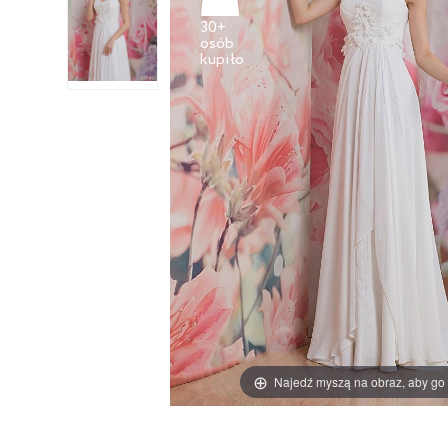
30+
osób
Najedź myszą na obraz, aby go