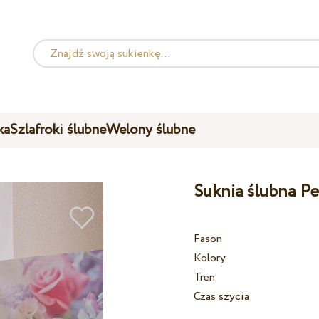
ka
Szlafroki ślubne
Welony ślubne
Suknia ślubna Pe
Fason
Kolory
Tren
Czas szycia