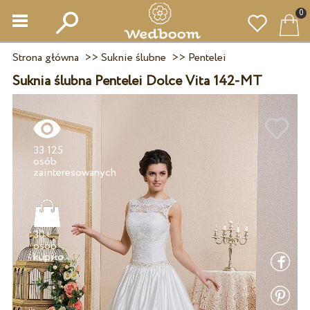
0
Strona główna
>>
Suknie ślubne
>>
Pentelei
Suknia ślubna Pentelei Dolce Vita 142-MT
33 125
osób
30+
osób