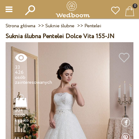
0
Strona główna
>>
Suknie ślubne
>>
Pentelei
Suknia ślubna Pentelei Dolce Vita 155-JN
33
426
osób
30+
osób