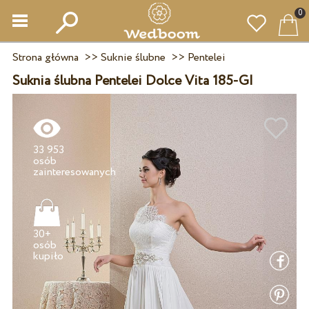
0
Strona główna
>>
Suknie ślubne
>>
Pentelei
Suknia ślubna Pentelei Dolce Vita 185-GI
33 953
osób
30+
osób