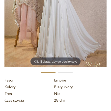
Kliknij obraz, aby go powiększyć
Fason
Empire
Kolory
Biały, ivory
Tren
Nie
Czas szycia
28 dni